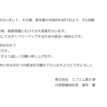
を行いまして、その後、新年度の令和8年4月1日より、3カ月間
。
教育、経営再建にむけての大改革を行います。
新して大きくパワーアップするための放送一時休止です。
いずみおおつ
定です。
ますよう宜しくお願い申し上げます。
FMいずみおおつの放送をお聴き下さいますようどうぞよろしく
株式会社 エフエム泉大津
代表取締役社長 高寺 壽