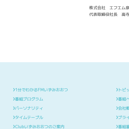
株式会社 エフエム
代表取締役社長 高
›
›
1分でわかるFMいずみおおつ
トピ
›
›
番組プログラム
番組
›
›
パーソナリティ
会社
›
›
タイムテーブル
プラ
›
›
Clubいずみおおつのご案内
番組