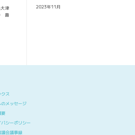
2023年11月
泉大津
寺 壽
ックス
へのメッセージ
概要
イバシーポリシー
審議会議事録