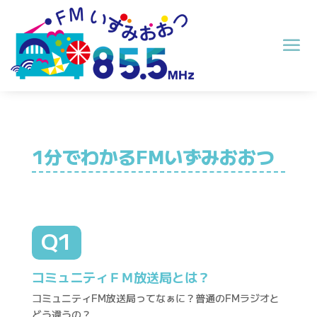
1分でわかるFMいずみおおつ
Q1
コミュニティＦＭ放送局とは？
コミュニティFM放送局ってなぁに？普通のFMラジオと
どう違うの？